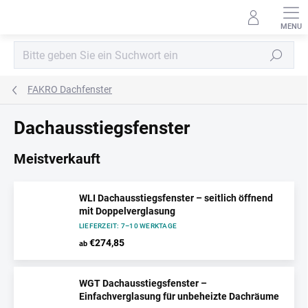
Zum
Inhalt
springen
Suchen
FAKRO Dachfenster
Dachausstiegsfenster
Meistverkauft
WLI Dachausstiegsfenster – seitlich öffnend
mit Doppelverglasung
LIEFERZEIT: 7–10 WERKTAGE
€274,85
ab
WGT Dachausstiegsfenster –
Einfachverglasung für unbeheizte Dachräume