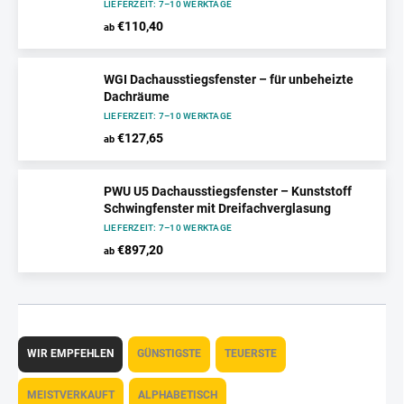
LIEFERZEIT: 7–10 WERKTAGE
€110,40
ab
WGI Dachausstiegsfenster – für unbeheizte
Dachräume
LIEFERZEIT: 7–10 WERKTAGE
€127,65
ab
PWU U5 Dachausstiegsfenster – Kunststoff
Schwingfenster mit Dreifachverglasung
LIEFERZEIT: 7–10 WERKTAGE
€897,20
ab
P
r
WIR EMPFEHLEN
GÜNSTIGSTE
TEUERSTE
o
d
MEISTVERKAUFT
ALPHABETISCH