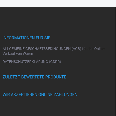
s
F
t
e
u
ß
z
e
i
INFORMATIONEN FÜR SIE
l
e
ALLGEMEINE GESCHÄFTSBEDINGUNGEN (AGB) für den Online-
Verkauf von Waren
DATENSCHUTZERKLÄRUNG (GDPR)
ZULETZT BEWERTETE PRODUKTE
WIR AKZEPTIEREN ONLINE-ZAHLUNGEN