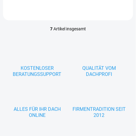
Optik Geeignet als sicherer
Zugang zum Dach
Schwingfenster...
7
Artikel insgesamt
S
t
e
u
e
r
e
KOSTENLOSER
QUALITÄT VOM
l
BERATUNGSSUPPORT
DACHPROFI
e
m
e
n
t
e
ALLES FÜR IHR DACH
FIRMENTRADITION SEIT
d
ONLINE
2012
e
r
L
i