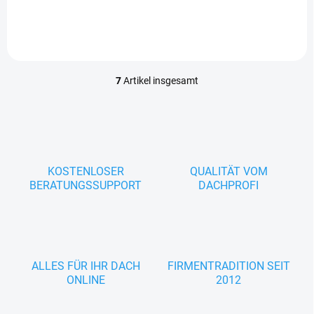
einem ähnlichen Verfahren
wie der Feuerverzinkung
unterzogen wird. Das...
7
Artikel insgesamt
S
t
e
u
e
r
e
KOSTENLOSER
QUALITÄT VOM
l
BERATUNGSSUPPORT
DACHPROFI
e
m
e
n
t
e
ALLES FÜR IHR DACH
FIRMENTRADITION SEIT
d
ONLINE
2012
e
r
L