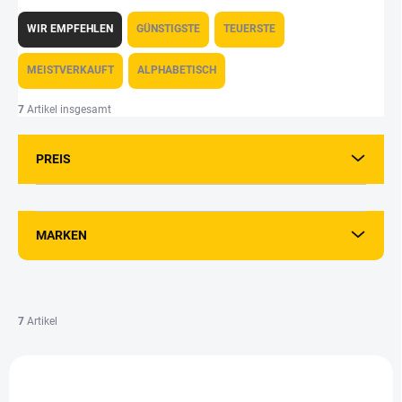
P
r
WIR EMPFEHLEN
GÜNSTIGSTE
TEUERSTE
o
d
MEISTVERKAUFT
ALPHABETISCH
u
k
7
Artikel insgesamt
t
s
PREIS
o
r
t
i
MARKEN
e
r
u
n
g
7
Artikel
L
i