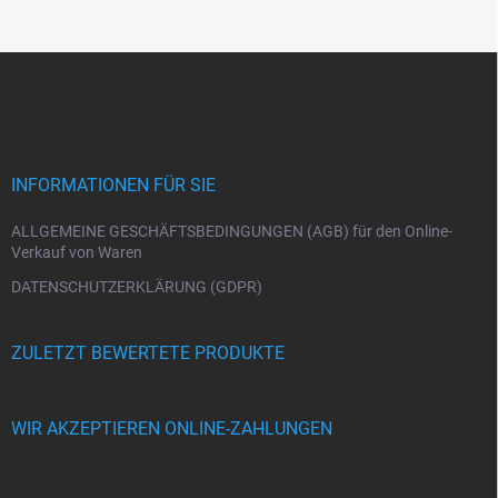
i
s
F
t
e
u
ß
z
e
i
INFORMATIONEN FÜR SIE
l
e
ALLGEMEINE GESCHÄFTSBEDINGUNGEN (AGB) für den Online-
Verkauf von Waren
DATENSCHUTZERKLÄRUNG (GDPR)
ZULETZT BEWERTETE PRODUKTE
WIR AKZEPTIEREN ONLINE-ZAHLUNGEN