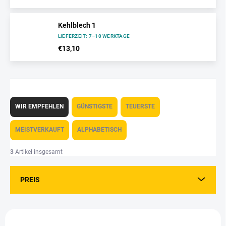
Kehlblech 1
LIEFERZEIT: 7–10 WERKTAGE
€13,10
P
r
WIR EMPFEHLEN
GÜNSTIGSTE
TEUERSTE
o
d
MEISTVERKAUFT
ALPHABETISCH
u
k
3
Artikel insgesamt
t
s
PREIS
o
r
t
L
i
i