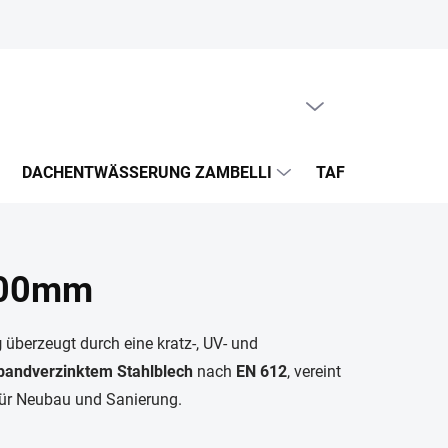
WARENKORB LEEREN
WARENKORB
DACHENTWÄSSERUNG ZAMBELLI
TAFELBLECHE UN
100mm
g
überzeugt durch eine kratz-, UV- und
bandverzinktem Stahlblech
nach
EN 612
, vereint
 für Neubau und Sanierung.