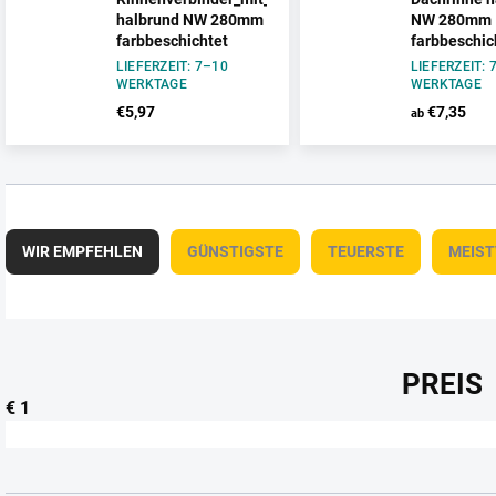
halbrund NW 280mm
NW 280mm
farbbeschichtet
farbbeschic
LIEFERZEIT: 7–10
LIEFERZEIT: 
WERKTAGE
WERKTAGE
€5,97
€7,35
ab
P
r
WIR EMPFEHLEN
GÜNSTIGSTE
TEUERSTE
MEIS
o
d
u
k
t
PREIS
s
€
1
o
r
t
i