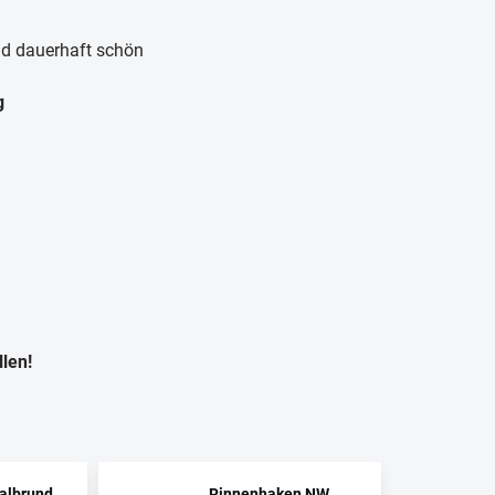
und dauerhaft schön
g
len!
albrund
Rinnenhaken NW