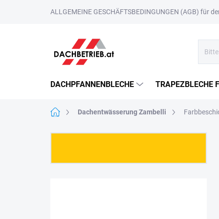
Zum
ALLGEMEINE GESCHÄFTSBEDINGUNGEN (AGB) für den 
Inhalt
springen
DACHPFANNENBLECHE
TRAPEZBLECHE 
Startseite
Dachentwässerung Zambelli
Farbbesch
S
e
i
t
e
n
l
e