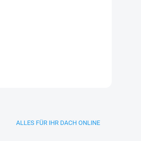
etail
 um eine
ng mit
Ihre
e ist
nwunsch
ALLES FÜR IHR DACH ONLINE