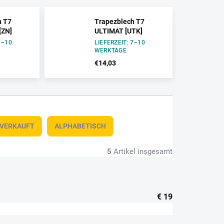
h T7
Trapezblech T7
[ZN]
ULTIMAT [UTK]
7–10
LIEFERZEIT: 7–10
WERKTAGE
€14,03
TVERKAUFT
ALPHABETISCH
5
Artikel insgesamt
€
19