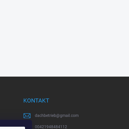
KONTAKT
dachbetrieb
@
gmail.com
00421948484112