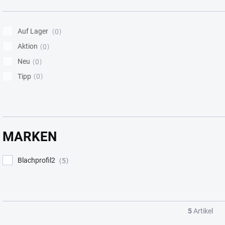
i
e
r
Auf Lager
0
u
Aktion
0
n
Neu
g
0
Tipp
0
MARKEN
Blachprofil2
5
5
Artikel