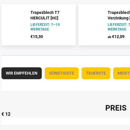
Trapezblech T7
Trapezblec
HERCULIT [HC]
Verzinkung 
LIEFERZEIT: 7–10
LIEFERZEIT: 
WERKTAGE
WERKTAGE
€15,30
€12,09
ab
P
r
WIR EMPFEHLEN
GÜNSTIGSTE
TEUERSTE
MEIS
o
d
u
k
t
PREIS
s
€
12
o
r
t