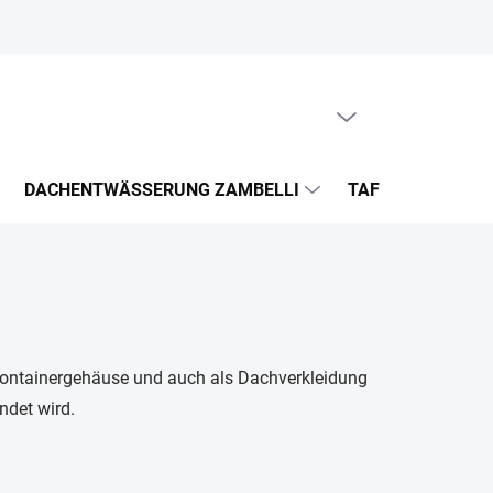
WARENKORB LEEREN
WARENKORB
DACHENTWÄSSERUNG ZAMBELLI
TAFELBLECHE UN
, Containergehäuse und auch als Dachverkleidung
ndet wird.