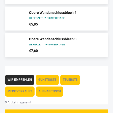
Obere Wandanschlussblech 4
LIEFERZEIT: 7–10 WERKTAGE
€5,85
Obere Wandanschlussblech 3
LIEFERZEIT: 7–10 WERKTAGE
€7,60
P
r
WIR EMPFEHLEN
GÜNSTIGSTE
TEUERSTE
o
d
MEISTVERKAUFT
ALPHABETISCH
u
k
9
Artikel insgesamt
t
s