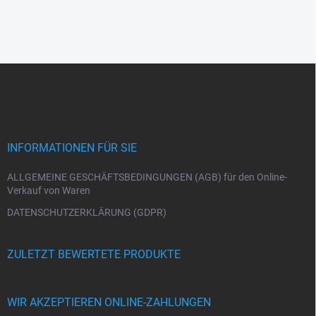
F
u
ß
z
e
i
INFORMATIONEN FÜR SIE
l
e
ALLGEMEINE GESCHÄFTSBEDINGUNGEN (AGB) für den Online-
Verkauf von Waren
DATENSCHUTZERKLÄRUNG (GDPR)
ZULETZT BEWERTETE PRODUKTE
WIR AKZEPTIEREN ONLINE-ZAHLUNGEN