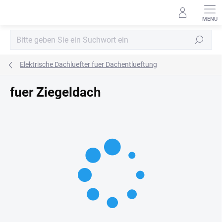
Zum
Inhalt
springen
Suchen
Elektrische Dachluefter fuer Dachentlueftung
fuer Ziegeldach