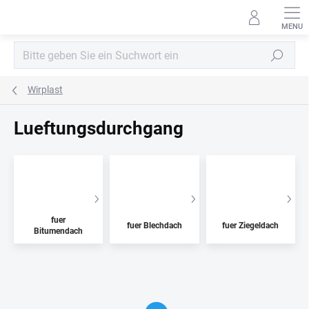
Zum
Inhalt
springen
Suchen
Wirplast
Lueftungsdurchgang
fuer
fuer Blechdach
fuer Ziegeldach
Bitumendach