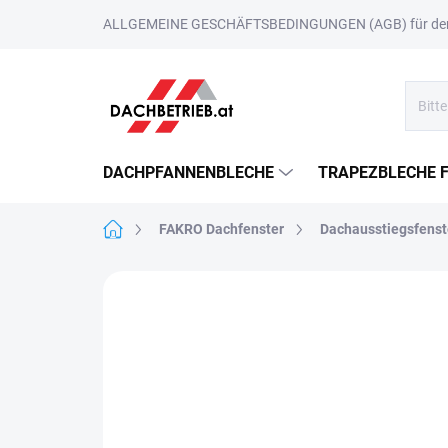
Zum
ALLGEMEINE GESCHÄFTSBEDINGUNGEN (AGB) für den 
Inhalt
springen
DACHPFANNENBLECHE
TRAPEZBLECHE 
Startseite
FAKRO Dachfenster
Dachausstiegsfenst
MARKE:
FAKRO