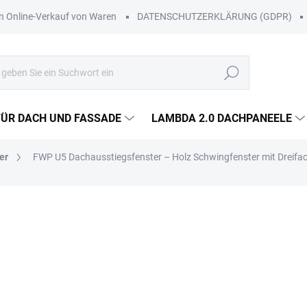
Online-Verkauf von Waren
DATENSCHUTZERKLÄRUNG (GDPR)
Suchen
FÜR DACH UND FASSADE
LAMBDA 2.0 DACHPANEELE
er
FWP U5 Dachausstiegsfenster – Holz Schwingfenster mit Dreifa
Lieferung in Wien, Niederöst
Werktagen.
Zustellung im Rahmen unserer 
Voraus mit.
ab
€791,84
/ St