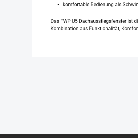
komfortable Bedienung als Schwin
Das FWP U5 Dachausstiegsfenster ist die 
Kombination aus Funktionalität, Komf
F