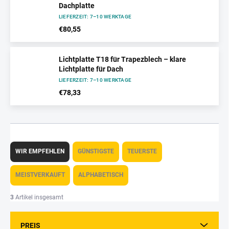
Dachplatte
LIEFERZEIT: 7–10 WERKTAGE
€80,55
Lichtplatte T18 für Trapezblech – klare
Lichtplatte für Dach
LIEFERZEIT: 7–10 WERKTAGE
€78,33
P
r
WIR EMPFEHLEN
GÜNSTIGSTE
TEUERSTE
o
d
MEISTVERKAUFT
ALPHABETISCH
u
k
3
Artikel insgesamt
t
s
PREIS
o