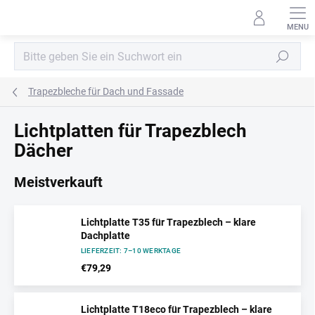
Zum
Inhalt
springen
Suchen
Trapezbleche für Dach und Fassade
Lichtplatten für Trapezblech
Dächer
Meistverkauft
Lichtplatte T35 für Trapezblech – klare
Dachplatte
LIEFERZEIT: 7–10 WERKTAGE
€79,29
Lichtplatte T18eco für Trapezblech – klare