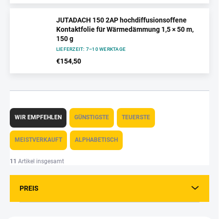
JUTADACH 150 2AP hochdiffusionsoffene
Kontaktfolie für Wärmedämmung 1,5 × 50 m,
150 g
LIEFERZEIT: 7–10 WERKTAGE
€154,50
P
r
WIR EMPFEHLEN
GÜNSTIGSTE
TEUERSTE
o
d
MEISTVERKAUFT
ALPHABETISCH
u
k
11
Artikel insgesamt
t
s
PREIS
o
r
t