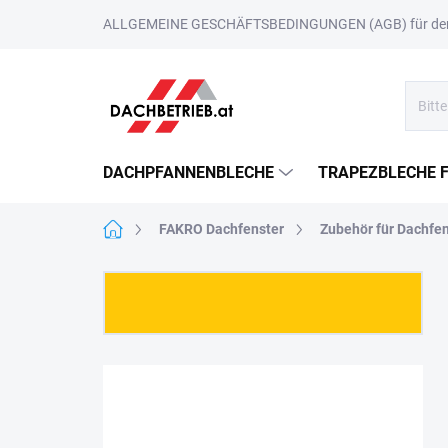
Zum
ALLGEMEINE GESCHÄFTSBEDINGUNGEN (AGB) für den 
Inhalt
springen
DACHPFANNENBLECHE
TRAPEZBLECHE 
Startseite
FAKRO Dachfenster
Zubehör für Dachfe
S
e
i
t
e
n
l
e