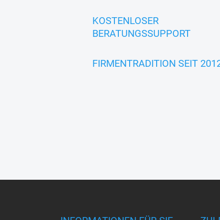
KOSTENLOSER
BERATUNGSSUPPORT
FIRMENTRADITION SEIT 201
F
u
ß
z