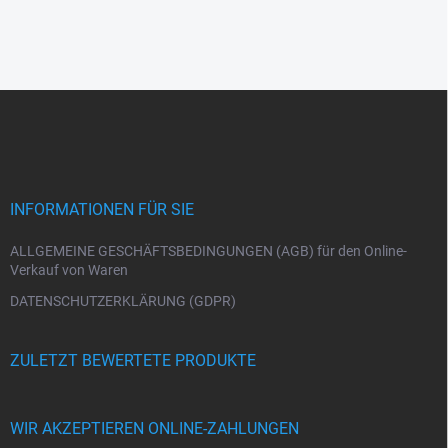
F
u
ß
z
e
i
INFORMATIONEN FÜR SIE
l
e
ALLGEMEINE GESCHÄFTSBEDINGUNGEN (AGB) für den Online-
Verkauf von Waren
DATENSCHUTZERKLÄRUNG (GDPR)
ZULETZT BEWERTETE PRODUKTE
WIR AKZEPTIEREN ONLINE-ZAHLUNGEN