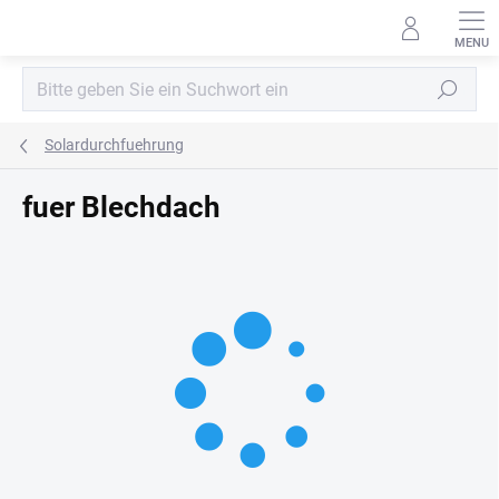
Zum
Inhalt
springen
Suchen
Solardurchfuehrung
fuer Blechdach