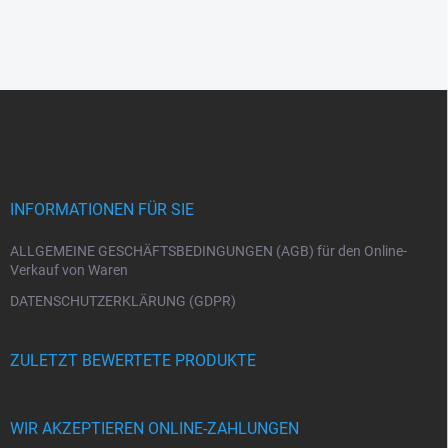
F
u
ß
z
e
i
INFORMATIONEN FÜR SIE
l
e
ALLGEMEINE GESCHÄFTSBEDINGUNGEN (AGB) für den Online-
Verkauf von Waren
DATENSCHUTZERKLÄRUNG (GDPR)
ZULETZT BEWERTETE PRODUKTE
WIR AKZEPTIEREN ONLINE-ZAHLUNGEN