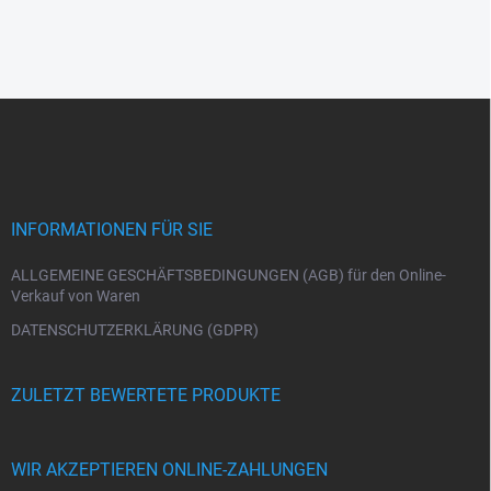
F
u
ß
z
e
i
INFORMATIONEN FÜR SIE
l
e
ALLGEMEINE GESCHÄFTSBEDINGUNGEN (AGB) für den Online-
Verkauf von Waren
DATENSCHUTZERKLÄRUNG (GDPR)
ZULETZT BEWERTETE PRODUKTE
WIR AKZEPTIEREN ONLINE-ZAHLUNGEN