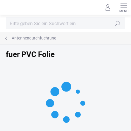
Zum
Inhalt
springen
Suchen
Antennendurchfuehrung
fuer PVC Folie