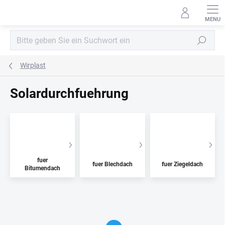
Zum
Inhalt
springen
Suchen
Wirplast
Solardurchfuehrung
fuer
fuer Blechdach
fuer Ziegeldach
Bitumendach