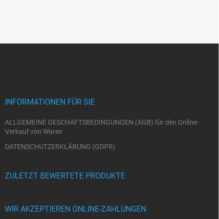
F
u
ß
z
e
i
INFORMATIONEN FÜR SIE
l
e
ALLGEMEINE GESCHÄFTSBEDINGUNGEN (AGB) für den Online-
Verkauf von Waren
DATENSCHUTZERKLÄRUNG (GDPR)
ZULETZT BEWERTETE PRODUKTE
WIR AKZEPTIEREN ONLINE-ZAHLUNGEN