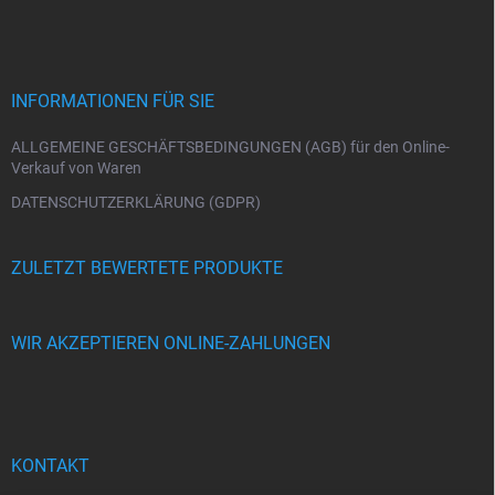
u
ß
z
e
i
INFORMATIONEN FÜR SIE
l
e
ALLGEMEINE GESCHÄFTSBEDINGUNGEN (AGB) für den Online-
Verkauf von Waren
DATENSCHUTZERKLÄRUNG (GDPR)
ZULETZT BEWERTETE PRODUKTE
WIR AKZEPTIEREN ONLINE-ZAHLUNGEN
KONTAKT