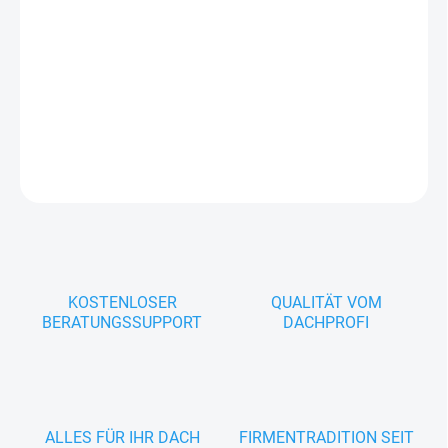
Widerstandsfähigkeit
Geeignet für Dachneigungen von 15° bis 90°
Passender Eindeckrahmen:
Für dieses Dachfenster benötigen Sie
einen passenden
Eindeckrahmen für Dachfenster
.
DETAILLIERTE INFORMATIONEN
FRAGEN
KOSTENLOSER
QUALITÄT VOM
BERATUNGSSUPPORT
DACHPROFI
ALLES FÜR IHR DACH
FIRMENTRADITION SEIT