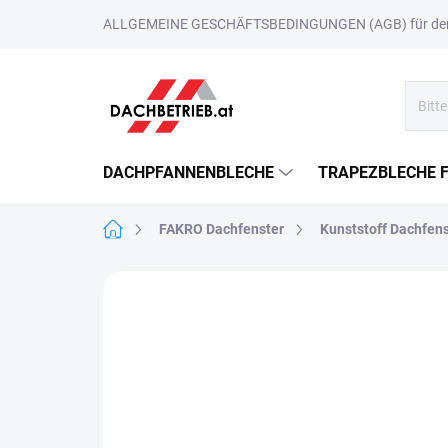
Zum
ALLGEMEINE GESCHÄFTSBEDINGUNGEN (AGB) für den 
Inhalt
springen
DACHPFANNENBLECHE
TRAPEZBLECHE 
Startseite
FAKRO Dachfenster
Kunststoff Dachfens
MARKE:
FAKRO