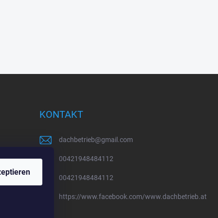
KONTAKT
dachbetrieb
@
gmail.com
00421948484112
eptieren
00421948484112
https://www.facebook.com/www.dachbetrieb.at