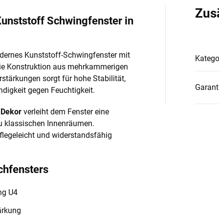
Zus
unststoff Schwingfenster in
dernes Kunststoff-Schwingfenster mit
Katego
Die Konstruktion aus mehrkammerigen
stärkungen sorgt für hohe Stabilität,
Garant
digkeit gegen Feuchtigkeit.
 Dekor
verleiht dem Fenster eine
zu klassischen Innenräumen.
 pflegeleicht und widerstandsfähig
chfensters
ung U4
ärkung