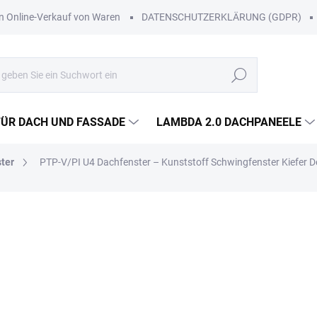
Online-Verkauf von Waren
DATENSCHUTZERKLÄRUNG (GDPR)
Suchen
FÜR DACH UND FASSADE
LAMBDA 2.0 DACHPANEELE
ter
PTP-V/PI U4 Dachfenster – Kunststoff Schwingfenster Kiefer D
Lieferung in Wien, Niederöst
Werktagen.
Zustellung im Rahmen unserer 
Voraus mit.
ab
€544,20
/ St