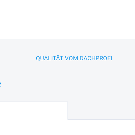
passenden
Eindeckrahmen fü
DETAILLIERTE INFORMATIONEN
FRAGEN
QUALITÄT VOM DACHPROFI
2