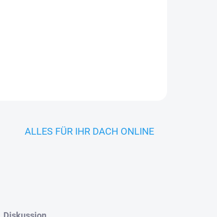
INK 185 SPT
In den Warenkorb
ALLES FÜR IHR DACH ONLINE
Diskussion