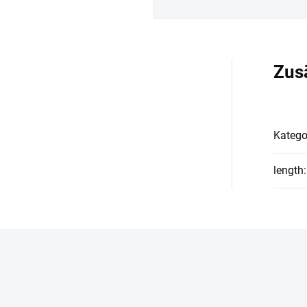
Zus
Katego
length
: