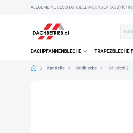
Zum
ALLGEMEINE GESCHÄFTSBEDINGUNGEN (AGB) für den 
Inhalt
springen
DACHPFANNENBLECHE
TRAPEZBLECHE 
Startseite
Kantteile
Kehlbleche
Kehlblech 2