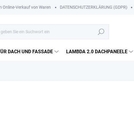
Online-Verkauf von Waren
DATENSCHUTZERKLÄRUNG (GDPR)
Suchen
FÜR DACH UND FASSADE
LAMBDA 2.0 DACHPANEELE
Lieferung in Wien, Niederöst
Werktagen.
Zustellung im Rahmen unserer 
Voraus mit.
€13,10
/ St