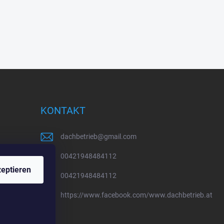
KONTAKT
dachbetrieb
@
gmail.com
00421948484112
eptieren
00421948484112
https://www.facebook.com/www.dachbetrieb.at