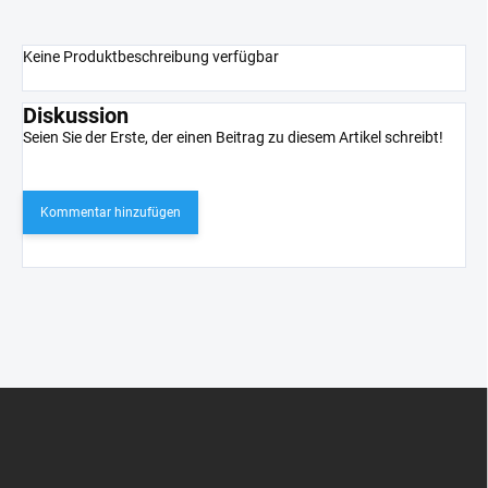
Keine Produktbeschreibung verfügbar
Diskussion
Seien Sie der Erste, der einen Beitrag zu diesem Artikel schreibt!
Kommentar hinzufügen
F
u
ß
z