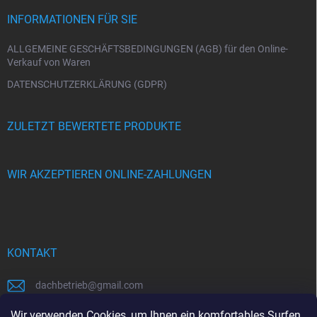
e
i
INFORMATIONEN FÜR SIE
l
e
ALLGEMEINE GESCHÄFTSBEDINGUNGEN (AGB) für den Online-
Verkauf von Waren
DATENSCHUTZERKLÄRUNG (GDPR)
ZULETZT BEWERTETE PRODUKTE
WIR AKZEPTIEREN ONLINE-ZAHLUNGEN
KONTAKT
dachbetrieb
@
gmail.com
00421948484112
Wir verwenden Cookies, um Ihnen ein komfortables Surfen