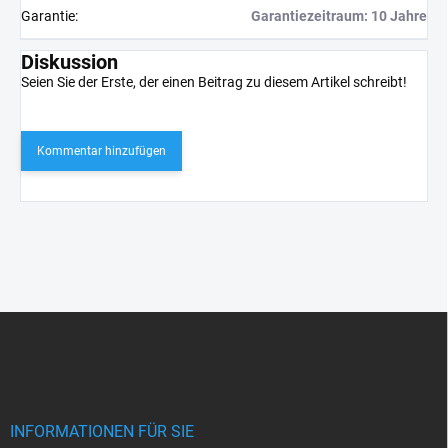
Garantie
:
Garantiezeitraum: 10 Jahre
Diskussion
Seien Sie der Erste, der einen Beitrag zu diesem Artikel schreibt!
Kommentar hinzufügen
F
u
ß
z
e
i
INFORMATIONEN FÜR SIE