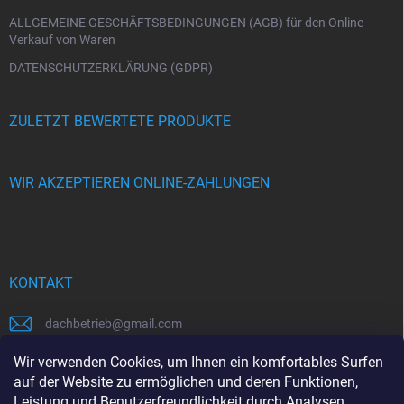
l
e
ALLGEMEINE GESCHÄFTSBEDINGUNGEN (AGB) für den Online-
Verkauf von Waren
DATENSCHUTZERKLÄRUNG (GDPR)
ZULETZT BEWERTETE PRODUKTE
WIR AKZEPTIEREN ONLINE-ZAHLUNGEN
KONTAKT
dachbetrieb
@
gmail.com
00421948484112
Wir verwenden Cookies, um Ihnen ein komfortables Surfen
auf der Website zu ermöglichen und deren Funktionen,
00421948484112
Leistung und Benutzerfreundlichkeit durch Analysen