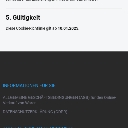
5. Gültigkeit
Diese Cookie-Richtlinie gilt ab
10.01.2025
.
F
u
ß
z
e
i
INFORMATIONEN FÜR SIE
l
e
ALLGEMEINE GESCHÄFTSBEDINGUNGEN (AGB) für den Online-
Verkauf von Waren
DATENSCHUTZERKLÄRUNG (GDPR)