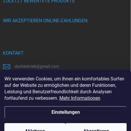
ZULETZT BEWERTETE PRODUKTE
WIR AKZEPTIEREN ONLINE-ZAHLUNGEN
KONTAKT
dachbetrieb
@
gmail.com
00421948484112
Wir verwenden Cookies, um Ihnen ein komfortables Surfen
auf der Website zu ermöglichen und deren Funktionen,
00421948484112
Leistung und Benutzerfreundlichkeit durch Analysen
fortlaufend zu verbessern.
Mehr Informationen
https://www.facebook.com/www.dachbetrieb.at
Einstellungen
Copyright 2026
dachbetrieb.at
. Alle Rechte vorbehalten.