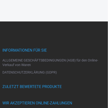
F
u
ß
z
e
i
INFORMATIONEN FÜR SIE
l
e
ALLGEMEINE GESCHÄFTSBEDINGUNGEN (AGB) für den Online-
Verkauf von Waren
DATENSCHUTZERKLÄRUNG (GDPR)
ZULETZT BEWERTETE PRODUKTE
WIR AKZEPTIEREN ONLINE-ZAHLUNGEN