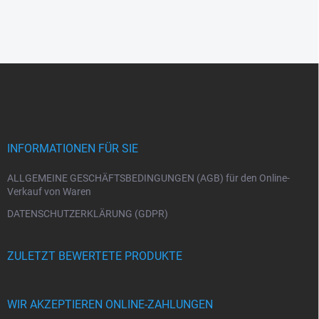
F
u
ß
z
e
i
INFORMATIONEN FÜR SIE
l
e
ALLGEMEINE GESCHÄFTSBEDINGUNGEN (AGB) für den Online-
Verkauf von Waren
DATENSCHUTZERKLÄRUNG (GDPR)
ZULETZT BEWERTETE PRODUKTE
WIR AKZEPTIEREN ONLINE-ZAHLUNGEN