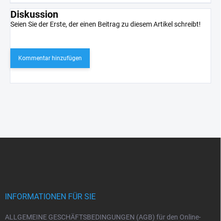
Diskussion
Seien Sie der Erste, der einen Beitrag zu diesem Artikel schreibt!
Kommentar hinzufügen
F
u
ß
z
e
i
INFORMATIONEN FÜR SIE
l
e
ALLGEMEINE GESCHÄFTSBEDINGUNGEN (AGB) für den Online-