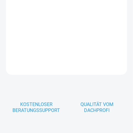
Trapezblech T-7 ist ein häufig für Garagentore und
Containerwände, sowie auch für Verkleidung von
Dachüberständen in der Dachfarbe oder mit Holznachahmung
eingesetztes Profil
DETAILLIERTE INFORMATIONEN
FRAGEN
KOSTENLOSER
QUALITÄT VOM
BERATUNGSSUPPORT
DACHPROFI