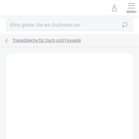
Zum
Inhalt
springen
Suchen
Trapezbleche für Dach und Fassade
MARKE:
BLACHPROFIL2