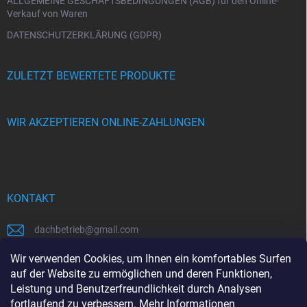
e
ALLGEMEINE GESCHÄFTSBEDINGUNGEN (AGB) für den Online-
Verkauf von Waren
DATENSCHUTZERKLÄRUNG (GDPR)
ZULETZT BEWERTETE PRODUKTE
WIR AKZEPTIEREN ONLINE-ZAHLUNGEN
KONTAKT
dachbetrieb
@
gmail.com
00421948484112
Wir verwenden Cookies, um Ihnen ein komfortables Surfen
auf der Website zu ermöglichen und deren Funktionen,
00421948484112
Leistung und Benutzerfreundlichkeit durch Analysen
fortlaufend zu verbessern.
Mehr Informationen