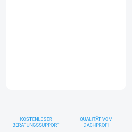
Rollen schützt und die Ästhetik der Oberfläche verbessert.
Trapezblech T-7 ist ein häufig für Garagentore und
Containerwände, sowie auch für Verkleidung von
Dachüberständen in der Dachfarbe oder mit Holznachahmung
eingesetztes Profil
DETAILLIERTE INFORMATIONEN
FRAGEN
KOSTENLOSER
QUALITÄT VOM
BERATUNGSSUPPORT
DACHPROFI