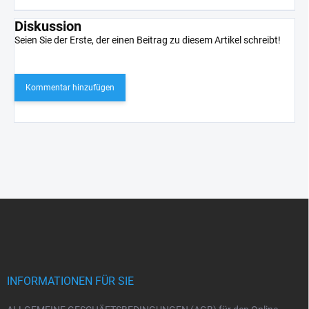
Diskussion
Seien Sie der Erste, der einen Beitrag zu diesem Artikel schreibt!
Kommentar hinzufügen
F
u
ß
z
e
i
INFORMATIONEN FÜR SIE
l