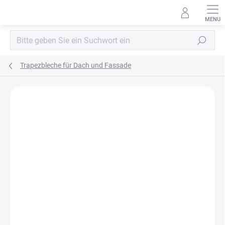
Zum
Inhalt
springen
Suchen
Trapezbleche für Dach und Fassade
MARKE:
BLACHPROFIL2