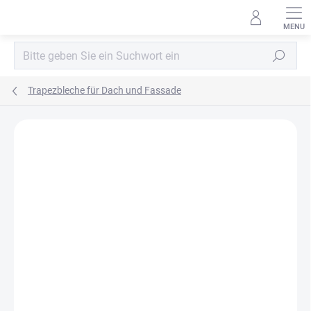
Zum
Inhalt
springen
Suchen
Trapezbleche für Dach und Fassade
MARKE:
BLACHPROFIL2