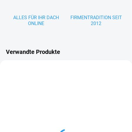
ALLES FÜR IHR DACH
FIRMENTRADITION SEIT
ONLINE
2012
Verwandte Produkte
LIEFERZEIT: 7–10 WERKTAGE
LIEFERZEIT: 7–10 WERKTAGE
Lichtplatte T35 für Trapezblech
Bohrschrauben FRS 4,8mm mit
– klare Dachplatte
EPDM Dichtscheibe 14 mm (Hol
zunterkonstruktion)