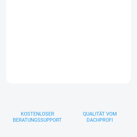
T35 ist ein Trapezblech für Dach und Fassade. Es wird in erster
Linie als Wandverkleidung verwendet und oft mit Wandkassetten
kombiniert. Dank seiner Parameter ist es für den Objekt- und
Gewerbebau bestimmt, wird aber auch als Dacheindeckung im
privaten Bauwesen verwendet.
DETAILLIERTE INFORMATIONEN
FRAGEN
KOSTENLOSER
QUALITÄT VOM
BERATUNGSSUPPORT
DACHPROFI