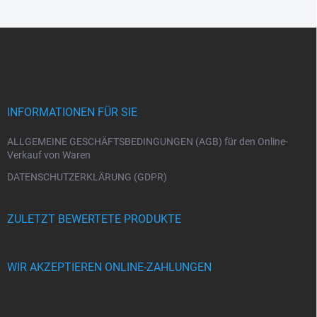
F
u
ß
z
e
i
INFORMATIONEN FÜR SIE
l
e
ALLGEMEINE GESCHÄFTSBEDINGUNGEN (AGB) für den Online-
Verkauf von Waren
DATENSCHUTZERKLÄRUNG (GDPR)
ZULETZT BEWERTETE PRODUKTE
WIR AKZEPTIEREN ONLINE-ZAHLUNGEN