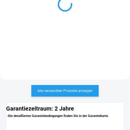
€79,29
€15,60
ab
In den Warenkorb
Detail
Lichtplatte T35 für Trapezblech
- Material: Edelstahl,
ist eine transparente Dachplatte
AL Dichtscheibe - Color-
für Profile mit 35 mm Profilhöhe.
Bohrschraube
Ideal für Carports, Pergolen und
Hallen. Länge: 3 m Profil: T35...
Alle verwandten Produkte anzeigen
Garantiezeitraum: 2 Jahre
-Die detaillierten Garantiebedingungen finden Sie in der Garantiekarte.