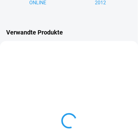
ONLINE
2012
Verwandte Produkte
LIEFERZEIT: 7–10 WERKTAGE
LIEFERZEIT: 7–10 WERKTAGE
Traufenblech mit Nase
Dachfolie Metall 450 g/m² – Ho
chdiffusionsoffene Unterspann
€5,85
bahn mit Drainage-Abstandsma
tte für Metalldächer
€197,40
Detail
In den Warenkorb