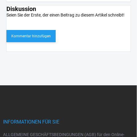
Diskussion
Seien Sie der Erste, der einen Beitrag zu diesem Artikel schreibt!
Kommentar hinzufügen
F
u
ß
z
e
i
INFORMATIONEN FÜR SIE
l
e
ALLGEMEINE GESCHÄFTSBEDINGUNGEN (AGB) für den Online-