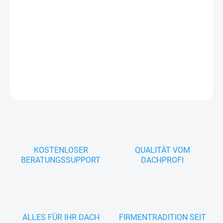
Schutz vor dem Wellenbildungseffekt.
Die längsgerichtete Mikroprofilierung über die gesamte Oberfläche
minimiert das Risiko des Auftretens von Wellenbildung im flachen
Teil des Paneels.
DETAILLIERTE INFORMATIONEN
FRAGEN
KOSTENLOSER
QUALITÄT VOM
BERATUNGSSUPPORT
DACHPROFI
ALLES FÜR IHR DACH
FIRMENTRADITION SEIT