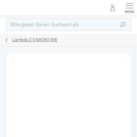
Zum
Inhalt
springen
Suchen
Lambda 2.0 MICRO RIB
MARKE:
BLACHPROFIL2