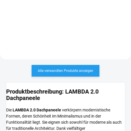
Hochwertige, diffusionsoffene
Dachfolie mit integrierter
Drainageschicht aus
Polypropylen. Ideal unter
gefalzten Metalldächern – sorgt
für sicheren Kondensatabfluss
und...
Alle verwandten Produkte anzeigen
Produktbeschreibung: LAMBDA 2.0
Dachpaneele
Die
LAMBDA 2.0 Dachpaneele
verkörpern modernistische
Formen, deren Schönheit im Minimalismus und in der
Funktionalität liegt. Sie eignen sich sowohl für moderne als auch
für traditionelle Architektur. Dank vielfältiger