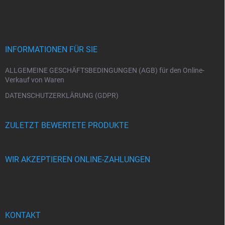
u
ß
z
e
i
INFORMATIONEN FÜR SIE
l
e
ALLGEMEINE GESCHÄFTSBEDINGUNGEN (AGB) für den Online-
Verkauf von Waren
DATENSCHUTZERKLÄRUNG (GDPR)
ZULETZT BEWERTETE PRODUKTE
WIR AKZEPTIEREN ONLINE-ZAHLUNGEN
KONTAKT