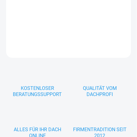
Farbe: Nach RAL-Farbkarte wählbar
Gewicht: ca. 0,8 kg / Stück
DETAILLIERTE INFORMATIONEN
FRAGEN
KOSTENLOSER
QUALITÄT VOM
BERATUNGSSUPPORT
DACHPROFI
ALLES FÜR IHR DACH
FIRMENTRADITION SEIT
ONLINE
2012