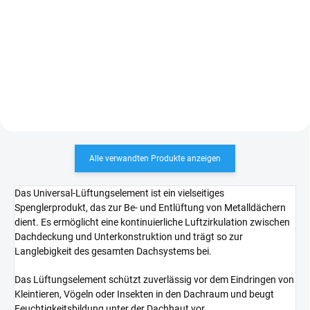
Hochwertige, diffusionsoffene
Dachfolie mit integrierter
Drainageschicht aus
Polypropylen. Ideal unter
gefalzten Metalldächern – sorgt
für sicheren Kondensatabfluss
und...
Alle verwandten Produkte anzeigen
Das Universal-Lüftungselement ist ein vielseitiges
Spenglerprodukt, das zur Be- und Entlüftung von Metalldächern
dient. Es ermöglicht eine kontinuierliche Luftzirkulation zwischen
Dachdeckung und Unterkonstruktion und trägt so zur
Langlebigkeit des gesamten Dachsystems bei.
Das Lüftungselement schützt zuverlässig vor dem Eindringen von
Kleintieren, Vögeln oder Insekten in den Dachraum und beugt
Feuchtigkeitsbildung unter der Dachhaut vor.