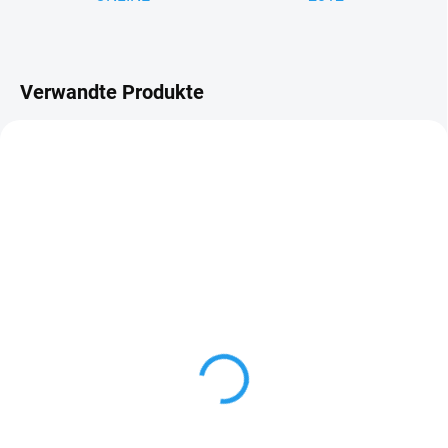
Verwandte Produkte
LIEFERZEIT: 7–10 WERKTAGE
LIEFERZEIT: 7–10 WERKTAGE
Traufenblech mit Nase
Dachfolie Metall 450 g/m² – Ho
chdiffusionsoffene Unterspann
€5,85
bahn mit Drainage-Abstandsma
tte für Metalldächer
€197,40
Detail
In den Warenkorb