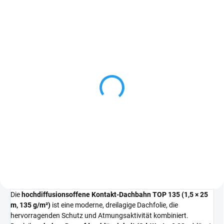
LIEFERZEIT: 7–10 WERKTAGE
Traufenblech 1
€4,85
Detail
Die
hochdiffusionsoffene Kontakt-Dachbahn TOP 135 (1,5 × 25
m, 135 g/m²)
ist eine moderne, dreilagige Dachfolie, die
hervorragenden Schutz und Atmungsaktivität kombiniert.