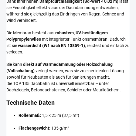
Dank ihrer
hohen Dampfdurchlässigkeit (Sd-Wert < 0,02 m)
lässt
sie Feuchtigkeit effektiv aus der Dachdämmung entweichen,
während sie gleichzeitig das Eindringen von Regen, Schnee und
Wind verhindert.
Die Membran besteht aus
robustem, UV-beständigem
Polypropylenvlies
mit integrierter Funktionsmembran. Dadurch
ist sie
wasserdicht (W1 nach EN 13859-1)
, reißfest und einfach zu
verlegen.
Sie kann
direkt auf Wärmedämmung oder Holzschalung
(Vollschalung)
verlegt werden, was sie zu einer idealen Lösung
sowohl für Neubauten als auch für Sanierungen macht.
Die TOP 135 Dachbahn ist universell einsetzbar – unter
Dachziegeln, Betondachsteinen, Schiefer oder Metalldächern.
Technische Daten
Rollenmaß:
1,5 × 25 m (37,5 m²)
Flächengewicht:
135 g/m²