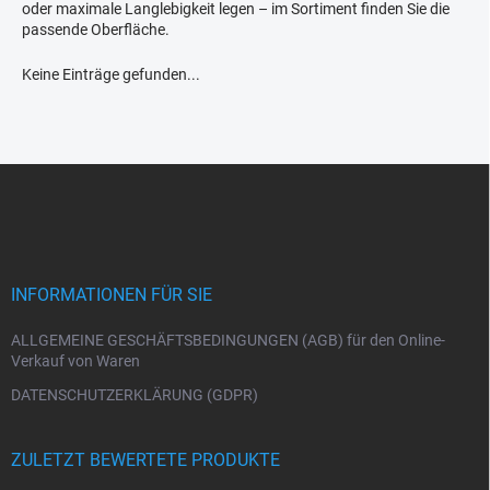
oder maximale Langlebigkeit legen – im Sortiment finden Sie die
passende Oberfläche.
Keine Einträge gefunden...
F
u
ß
z
e
i
INFORMATIONEN FÜR SIE
l
e
ALLGEMEINE GESCHÄFTSBEDINGUNGEN (AGB) für den Online-
Verkauf von Waren
DATENSCHUTZERKLÄRUNG (GDPR)
ZULETZT BEWERTETE PRODUKTE