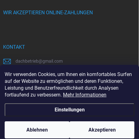
WIR AKZEPTIEREN ONLINE-ZAHLUNGEN
KONTAKT
dachbetrieb
@
gmail.com
00421948484112
Wir verwenden Cookies, um Ihnen ein komfortables Surfen
auf der Website zu ermöglichen und deren Funktionen,
00421948484112
Leistung und Benutzerfreundlichkeit durch Analysen
fortlaufend zu verbessern.
Mehr Informationen
https://www.facebook.com/www.dachbetrieb.at
Einstellungen
Copyright 2026
dachbetrieb.at
. Alle Rechte vorbehalten.
Ablehnen
Akzeptieren
Erstellt von Shoptet