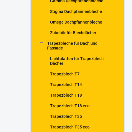
Gamma Dachpfannenbleche
i
s
Stigma Dachpfannenbleche
t
e
Omega Dachpfannenbleche
Zubehör für Blechdächer
Trapezbleche für Dach und
Fassade
Lichtplatten für Trapezblech
Dächer
Trapezblech T7
Trapezblech T14
Trapezblech T18
Trapezblech T18 eco
Trapezblech T35
Trapezblech T35 eco