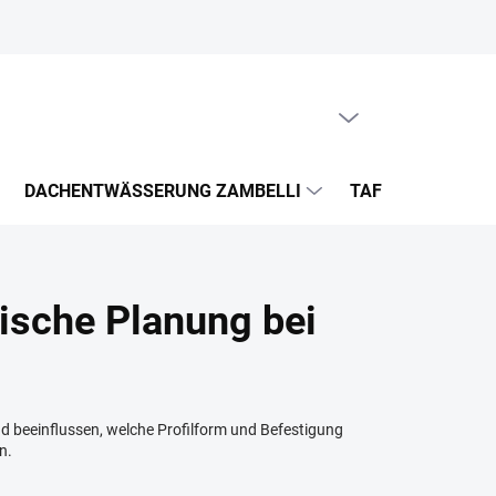
WARENKORB LEEREN
WARENKORB
DACHENTWÄSSERUNG ZAMBELLI
TAFELBLECHE UN
tische Planung bei
d beeinflussen, welche Profilform und Befestigung
n.