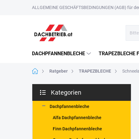
Zum
ALLGEMEINE GESCHÄFTSBEDINGUNGEN (AGB) für den 
Inhalt
springen
DACHPFANNENBLECHE
TRAPEZBLECHE 
Startseite
Ratgeber
TRAPEZBLECHE
Schneela
S
Kategorien
e
Kategorien
i
überspringen
t
Dachpfannenbleche
e
Alfa Dachpfannenbleche
n
l
Finn Dachpfannenbleche
e