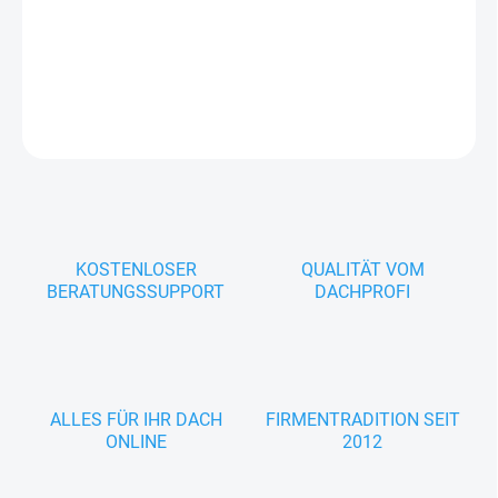
Verzinkte Wasserablaufklappe für Fallrohre NW 100 mm –
steckbar, robust, ideal zur gezielten Regenwasserausleitung.
DETAILLIERTE INFORMATIONEN
FRAGEN
KOSTENLOSER
QUALITÄT VOM
BERATUNGSSUPPORT
DACHPROFI
ALLES FÜR IHR DACH
FIRMENTRADITION SEIT
ONLINE
2012