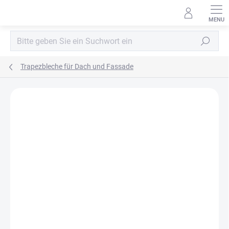
Zum
Inhalt
springen
Suchen
Trapezbleche für Dach und Fassade
MARKE:
BLACHPROFIL2