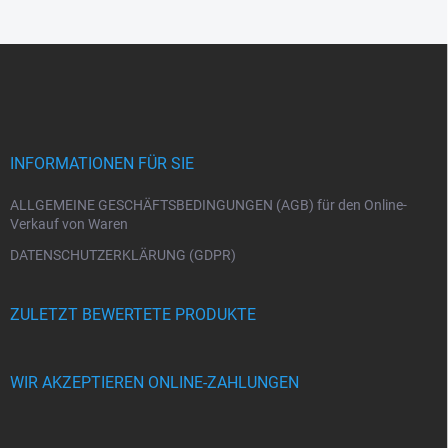
F
u
ß
z
e
i
INFORMATIONEN FÜR SIE
l
e
ALLGEMEINE GESCHÄFTSBEDINGUNGEN (AGB) für den Online-
Verkauf von Waren
DATENSCHUTZERKLÄRUNG (GDPR)
ZULETZT BEWERTETE PRODUKTE
WIR AKZEPTIEREN ONLINE-ZAHLUNGEN