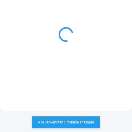
LIEFERZEIT: 7–10 WERKTAGE
LIEFERZEIT: 7–10 WERKTAGE
Lichtplatte T18eco für Trapezbl
Bohrschrauben FRS 4,8mm mit
ech – klare Dachplatte
EPDM Dichtscheibe 14 mm (Hol
zunterkonstruktion)
€80,55
€15,60
ab
In den Warenkorb
Detail
Lichtplatte T18 ECO für
- Material: Edelstahl,
Trapezblech ist eine transparente
AL Dichtscheibe - Color-
Dachplatte für ECO-Profile mit 18
Bohrschraube
mm Profilhöhe. Ideal für
Carports, Pergolen und Hallen.
Länge: 3 m Profil:...
Alle verwandten Produkte anzeigen