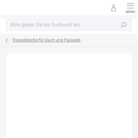
Zum
Inhalt
springen
Suchen
Trapezbleche für Dach und Fassade
MARKE:
BLACHPROFIL2