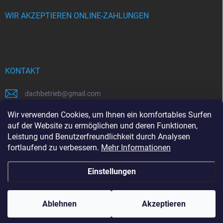
WIR AKZEPTIEREN ONLINE-ZAHLUNGEN
KONTAKT
dachbetrieb
@
gmail.com
00421948484112
Wir verwenden Cookies, um Ihnen ein komfortables Surfen
auf der Website zu ermöglichen und deren Funktionen,
00421948484112
Leistung und Benutzerfreundlichkeit durch Analysen
fortlaufend zu verbessern.
Mehr Informationen
https://www.facebook.com/www.dachbetrieb.at
Einstellungen
Copyright 2026
dachbetrieb.at
. Alle Rechte vorbehalten.
Ablehnen
Akzeptieren
Erstellt von Shoptet