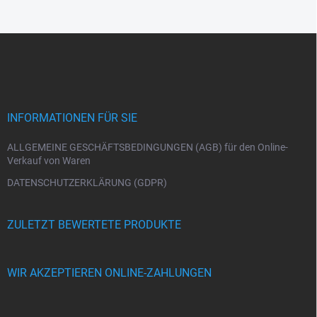
F
u
ß
z
e
i
INFORMATIONEN FÜR SIE
l
e
ALLGEMEINE GESCHÄFTSBEDINGUNGEN (AGB) für den Online-
Verkauf von Waren
DATENSCHUTZERKLÄRUNG (GDPR)
ZULETZT BEWERTETE PRODUKTE
WIR AKZEPTIEREN ONLINE-ZAHLUNGEN