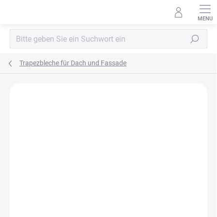
Zum
Inhalt
springen
Suchen
Trapezbleche für Dach und Fassade
MARKE:
BLACHPROFIL2