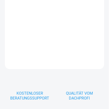
höchsten ästhetischen Ansprüchen genügt.
Trapezblech T14 häufigsten wird es für Garagentore und
Containergehäuse, aber auch als Dachverkleidung in der Farbe der
Abdeckung oder mit Holzmaserung verwendet.
DETAILLIERTE INFORMATIONEN
FRAGEN
KOSTENLOSER
QUALITÄT VOM
BERATUNGSSUPPORT
DACHPROFI