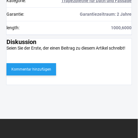
Kategorie
:
Trapezbleche für Dach und Fassade
Garantie
:
Garantiezeitraum: 2 Jahre
length
:
1000,6000
Diskussion
Seien Sie der Erste, der einen Beitrag zu diesem Artikel schreibt!
Kommentar hinzufügen
F
u
ß