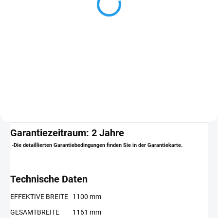
Detail
Profilfüller lassen sich die
Profilöffnungen und Hohlräume
verschließen. Diese Profilfüller
schützen die Unterkonstruktion
außerdem vor eindringendem
Laub sowie vor...
Garantiezeitraum: 2 Jahre
-Die detaillierten Garantiebedingungen finden Sie in der Garantiekarte.
Technische Daten
EFFEKTIVE BREITE
1100 mm
GESAMTBREITE
1161 mm