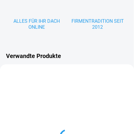
ALLES FÜR IHR DACH
FIRMENTRADITION SEIT
ONLINE
2012
Verwandte Produkte
LIEFERZEIT: 7–10 WERKTAGE
Profilfüller T14
€2,34
ab