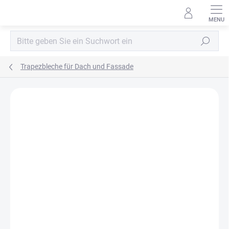
Zum
Inhalt
springen
Suchen
Trapezbleche für Dach und Fassade
MARKE:
BLACHPROFIL2