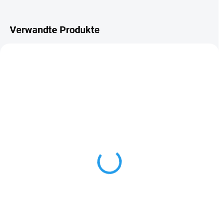
Verwandte Produkte
LIEFERZEIT: 7–10 WERKTAGE
Profilfüller T14
€2,34
ab
Detail
Profilfüller lassen sich die
Profilöffnungen und Hohlräume
verschließen. Diese Profilfüller