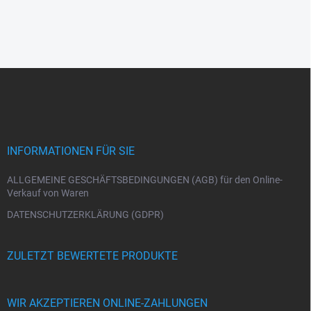
F
u
ß
z
e
i
INFORMATIONEN FÜR SIE
l
e
ALLGEMEINE GESCHÄFTSBEDINGUNGEN (AGB) für den Online-
Verkauf von Waren
DATENSCHUTZERKLÄRUNG (GDPR)
ZULETZT BEWERTETE PRODUKTE
WIR AKZEPTIEREN ONLINE-ZAHLUNGEN