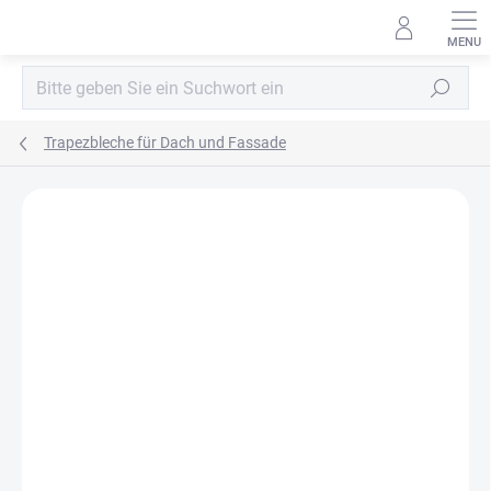
Zum
Inhalt
springen
Suchen
Trapezbleche für Dach und Fassade
MARKE:
BLACHPROFIL2