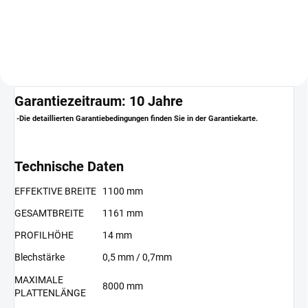
schützen die Unterkonstruktion
außerdem vor eindringendem
Laub sowie vor...
Garantiezeitraum: 10 Jahre
-Die detaillierten Garantiebedingungen finden Sie in der Garantiekarte.
Technische Daten
EFFEKTIVE BREITE
1100 mm
GESAMTBREITE
1161 mm
PROFILHÖHE
14 mm
Blechstärke
0,5 mm / 0,7mm
MAXIMALE
8000 mm
PLATTENLÄNGE