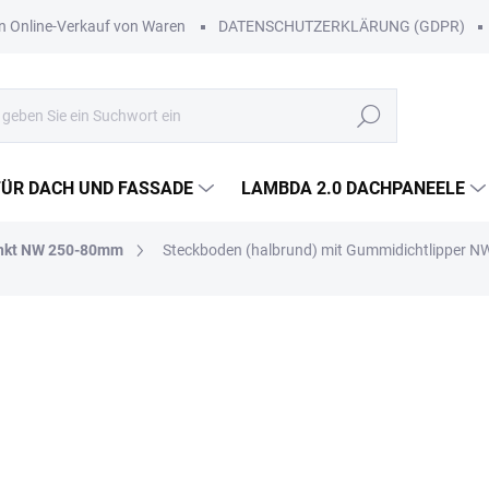
Online-Verkauf von Waren
DATENSCHUTZERKLÄRUNG (GDPR)
Suchen
FÜR DACH UND FASSADE
LAMBDA 2.0 DACHPANEELE
inkt NW 250-80mm
Steckboden (halbrund) mit Gummidichtlipper N
Lieferung in Wien, Niederöst
Werktagen.
Zustellung im Rahmen unserer 
Voraus mit.
€3,57
/ St