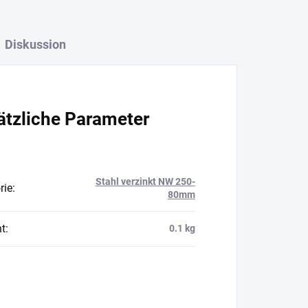
Diskussion
ätzliche Parameter
Stahl verzinkt NW 250-
rie
:
80mm
t
:
0.1 kg