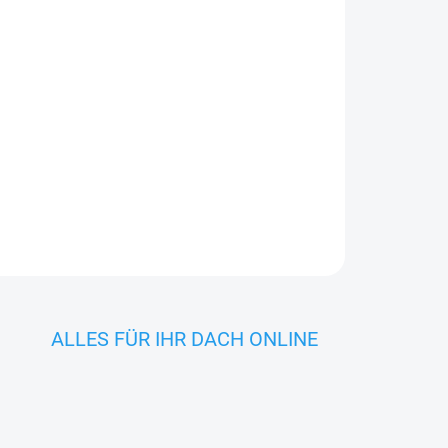
AGE
In den Warenkorb
Gummidichtlippe für Dachrinnen NW 250 mm –
reundlich.
ALLES FÜR IHR DACH ONLINE