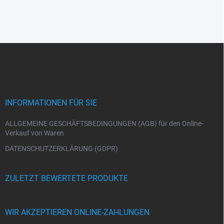
F
u
ß
z
e
i
INFORMATIONEN FÜR SIE
l
e
ALLGEMEINE GESCHÄFTSBEDINGUNGEN (AGB) für den Online-
Verkauf von Waren
DATENSCHUTZERKLÄRUNG (GDPR)
ZULETZT BEWERTETE PRODUKTE
WIR AKZEPTIEREN ONLINE-ZAHLUNGEN