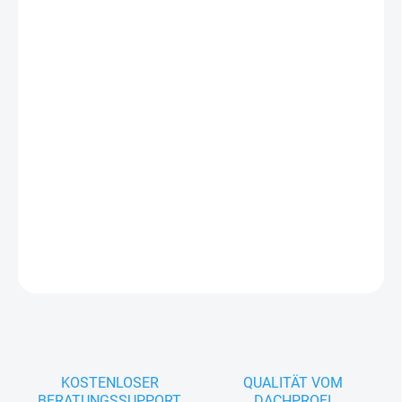
−
+
In den Warenkorb
Der Preis gilt für 100 Stück
Holzschraube dient zum Verbinden von z.B. aus Stahlplatten für
Strukturelemente von Holzgebäuden, zur Befestigung des
Prismas an den Verankerungselementen (Burg, „U“ auf dem
Roxor, Erdspieß und andere). Es besteht aus Stahl mit weißer
Zinkoberfläche.
FRAGEN
KOSTENLOSER
QUALITÄT VOM
BERATUNGSSUPPORT
DACHPROFI