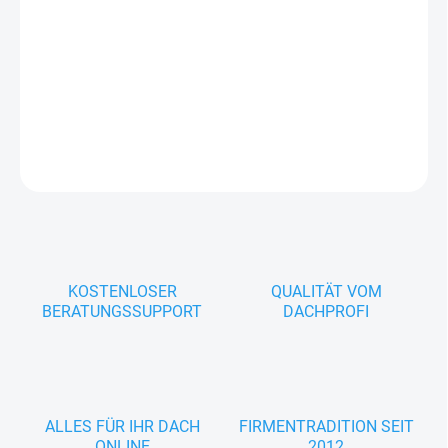
Robuste Rohrschelle mit Gewindemuffe M10 für Stockschraube,
passend für NW 120 mm, verzinkter Stahl – langlebig,
korrosionsbeständig und montagefreundlich.
DETAILLIERTE INFORMATIONEN
FRAGEN
KOSTENLOSER
QUALITÄT VOM
BERATUNGSSUPPORT
DACHPROFI
ALLES FÜR IHR DACH
FIRMENTRADITION SEIT
ONLINE
2012