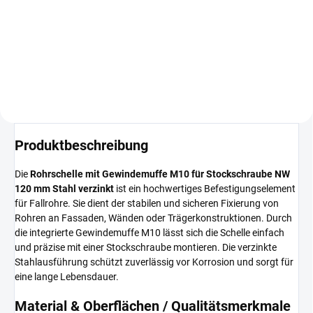
Dübel mit 140er Schraubstift und
Kappe180er Dübel mit 200er
Schraubstift und Kappe240er
Dübel mit 250er Schraubstift und
Kappe280er Dübel mit...
Produktbeschreibung
Die
Rohrschelle mit Gewindemuffe M10 für Stockschraube NW
120 mm Stahl verzinkt
ist ein hochwertiges Befestigungselement
für Fallrohre. Sie dient der stabilen und sicheren Fixierung von
Rohren an Fassaden, Wänden oder Trägerkonstruktionen. Durch
die integrierte Gewindemuffe M10 lässt sich die Schelle einfach
und präzise mit einer Stockschraube montieren. Die verzinkte
Stahlausführung schützt zuverlässig vor Korrosion und sorgt für
eine lange Lebensdauer.
Material & Oberflächen / Qualitätsmerkmale