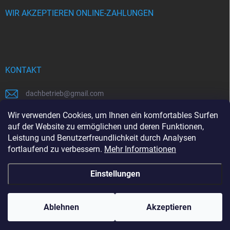
WIR AKZEPTIEREN ONLINE-ZAHLUNGEN
KONTAKT
dachbetrieb
@
gmail.com
00421948484112
Wir verwenden Cookies, um Ihnen ein komfortables Surfen
auf der Website zu ermöglichen und deren Funktionen,
00421948484112
Leistung und Benutzerfreundlichkeit durch Analysen
fortlaufend zu verbessern.
Mehr Informationen
https://www.facebook.com/www.dachbetrieb.at
Einstellungen
Copyright 2026
dachbetrieb.at
. Alle Rechte vorbehalten.
Ablehnen
Akzeptieren
Erstellt von Shoptet