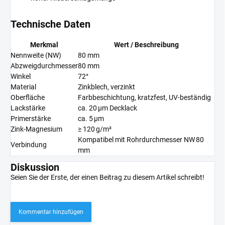
Technische Daten
Merkmal
Wert / Beschreibung
Nennweite (NW)
80 mm
Abzweigdurchmesser
80 mm
Winkel
72°
Material
Zinkblech, verzinkt
Oberfläche
Farbbeschichtung, kratzfest, UV-beständig
Lackstärke
ca. 20 µm Decklack
Primerstärke
ca. 5 µm
Zink-Magnesium
≥ 120 g/m²
Kompatibel mit Rohrdurchmesser NW 80
Verbindung
mm
Diskussion
Seien Sie der Erste, der einen Beitrag zu diesem Artikel schreibt!
Kommentar hinzufügen