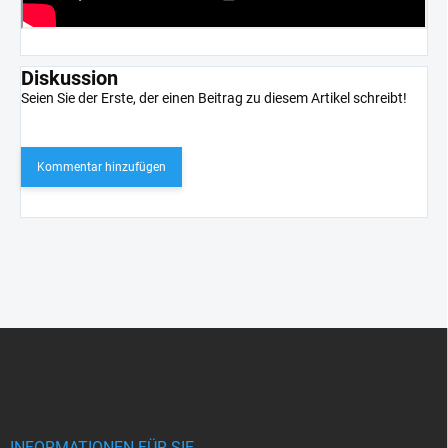
Diskussion
Seien Sie der Erste, der einen Beitrag zu diesem Artikel schreibt!
Kommentar hinzufügen
F
u
ß
z
e
INFORMATIONEN FÜR SIE