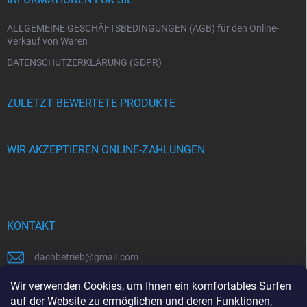
i
l
e
ALLGEMEINE GESCHÄFTSBEDINGUNGEN (AGB) für den Online-
Verkauf von Waren
DATENSCHUTZERKLÄRUNG (GDPR)
ZULETZT BEWERTETE PRODUKTE
WIR AKZEPTIEREN ONLINE-ZAHLUNGEN
KONTAKT
dachbetrieb
@
gmail.com
00421948484112
Wir verwenden Cookies, um Ihnen ein komfortables Surfen
auf der Website zu ermöglichen und deren Funktionen,