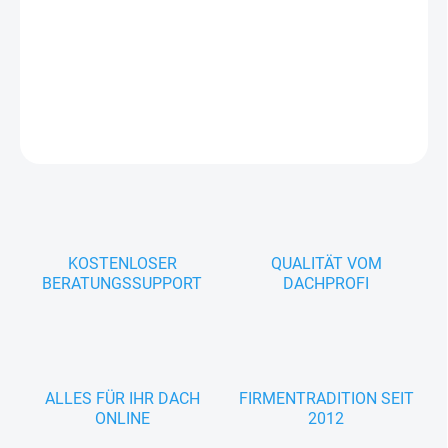
Stabiler Rinnenhalter zur Befestigung halbrunder Dachrinnen NW
250 mm am Stirnbrett – aus verzinktem Stahl für dauerhaft
korrosionsgeschützten Halt.
DETAILLIERTE INFORMATIONEN
FRAGEN
KOSTENLOSER
QUALITÄT VOM
BERATUNGSSUPPORT
DACHPROFI
ALLES FÜR IHR DACH
FIRMENTRADITION SEIT
ONLINE
2012