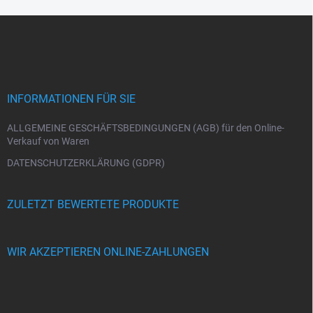
F
u
ß
z
e
i
INFORMATIONEN FÜR SIE
l
e
ALLGEMEINE GESCHÄFTSBEDINGUNGEN (AGB) für den Online-
Verkauf von Waren
DATENSCHUTZERKLÄRUNG (GDPR)
ZULETZT BEWERTETE PRODUKTE
WIR AKZEPTIEREN ONLINE-ZAHLUNGEN