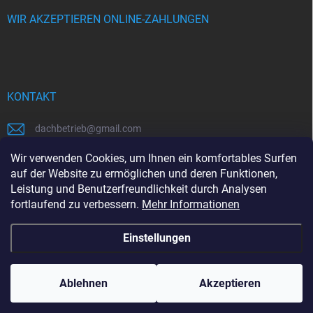
WIR AKZEPTIEREN ONLINE-ZAHLUNGEN
KONTAKT
dachbetrieb
@
gmail.com
00421948484112
Wir verwenden Cookies, um Ihnen ein komfortables Surfen
auf der Website zu ermöglichen und deren Funktionen,
00421948484112
Leistung und Benutzerfreundlichkeit durch Analysen
fortlaufend zu verbessern.
Mehr Informationen
https://www.facebook.com/www.dachbetrieb.at
Einstellungen
Copyright 2026
dachbetrieb.at
. Alle Rechte vorbehalten.
Ablehnen
Akzeptieren
Erstellt von Shoptet