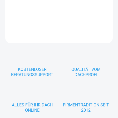
PUR-Dichtungsband aus geschlossenzelliger Polyethylen-
Schaumstruktur mit einseitiger Acrylat-Dispersionsklebeschicht.
Ideal zur Abdichtung zwischen Konterlatte und Unterdachbahn.
DETAILLIERTE INFORMATIONEN
FRAGEN
KOSTENLOSER
QUALITÄT VOM
BERATUNGSSUPPORT
DACHPROFI
ALLES FÜR IHR DACH
FIRMENTRADITION SEIT
ONLINE
2012