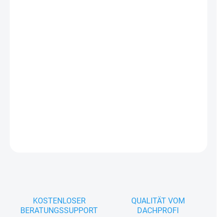
−
+
In den Warenkorb
Das
Pultabschlussblech 3
ist ein unverzichtbares Bauteil für die
professionelle Fertigstellung von Pultdächern. Es schützt
zuverlässig vor Witterungseinflüssen wie Regen, Wind und
Schmutz und sorgt für eine saubere, wetterfeste Abdichtung.
Hergestellt aus hochwertigem Material mit einer robusten
Beschichtung, bietet es nicht nur funktionalen Schutz, sondern
auch eine ansprechende Optik.
FRAGEN
KOSTENLOSER
QUALITÄT VOM
BERATUNGSSUPPORT
DACHPROFI