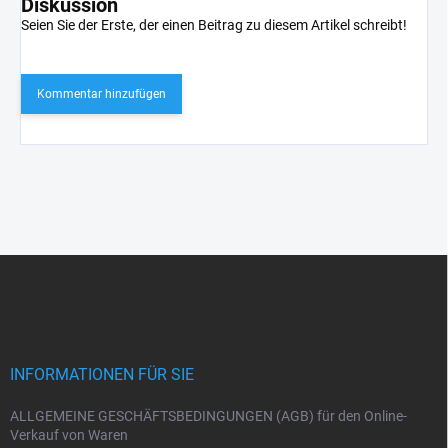
Diskussion
Seien Sie der Erste, der einen Beitrag zu diesem Artikel schreibt!
Kommentar hinzufügen
F
u
ß
z
e
i
INFORMATIONEN FÜR SIE
l
e
ALLGEMEINE GESCHÄFTSBEDINGUNGEN (AGB) für den Online-
Verkauf von Waren