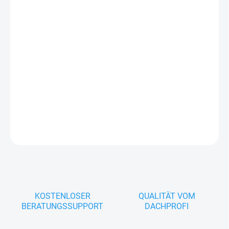
PROFILFÜLLER
−
+
In den Warenkorb
Profilfüller lassen sich die Profilöffnungen und Hohlräume
verschließen. Diese Profilfüller schützen die Unterkonstruktion
außerdem vor eindringendem Laub sowie vor hochdrückendem
Wasser unter dem Firstblech oder aus der Dachrinne.
FRAGEN
KOSTENLOSER
QUALITÄT VOM
BERATUNGSSUPPORT
DACHPROFI