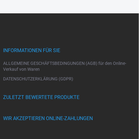
F
u
ß
z
e
i
INFORMATIONEN FÜR SIE
l
e
ALLGEMEINE GESCHÄFTSBEDINGUNGEN (AGB) für den Online-
Verkauf von Waren
DATENSCHUTZERKLÄRUNG (GDPR)
ZULETZT BEWERTETE PRODUKTE
WIR AKZEPTIEREN ONLINE-ZAHLUNGEN