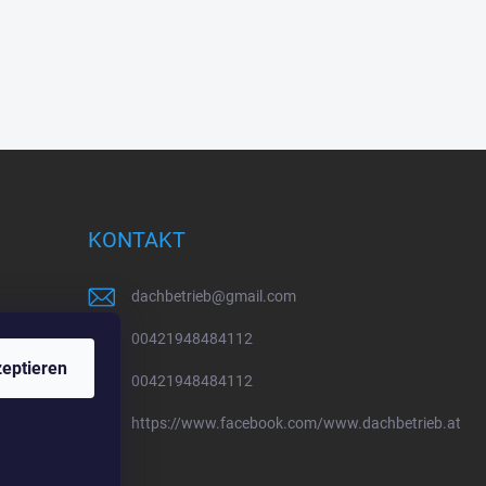
KONTAKT
dachbetrieb
@
gmail.com
00421948484112
eptieren
00421948484112
https://www.facebook.com/www.dachbetrieb.at