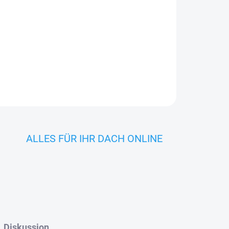
INK 185 SPT
In den Warenkorb
ALLES FÜR IHR DACH ONLINE
Diskussion