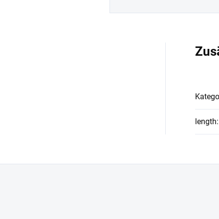
Zus
Katego
length
: