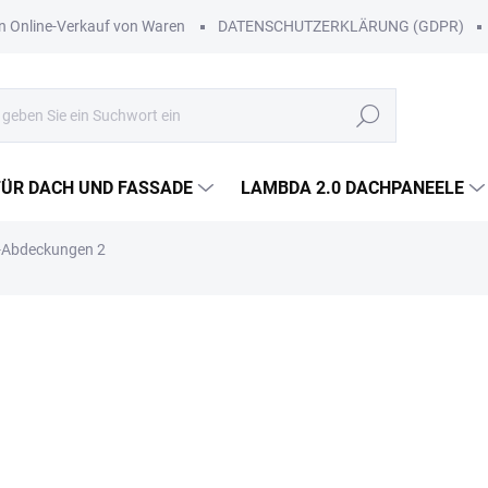
Online-Verkauf von Waren
DATENSCHUTZERKLÄRUNG (GDPR)
Suchen
FÜR DACH UND FASSADE
LAMBDA 2.0 DACHPANEELE
-Abdeckungen 2
Lieferung in Wien, Niederöst
Werktagen.
Zustellung im Rahmen unserer 
Voraus mit.
€7,60
/ St