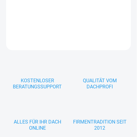
Innenwinkel 90° für halbrunde Dachrinnen NW 330 mm, aus
verzinktem Stahl – witterungsbeständig, montagefreundlich und
langlebig.
DETAILLIERTE INFORMATIONEN
FRAGEN
KOSTENLOSER
QUALITÄT VOM
BERATUNGSSUPPORT
DACHPROFI
ALLES FÜR IHR DACH
FIRMENTRADITION SEIT
ONLINE
2012