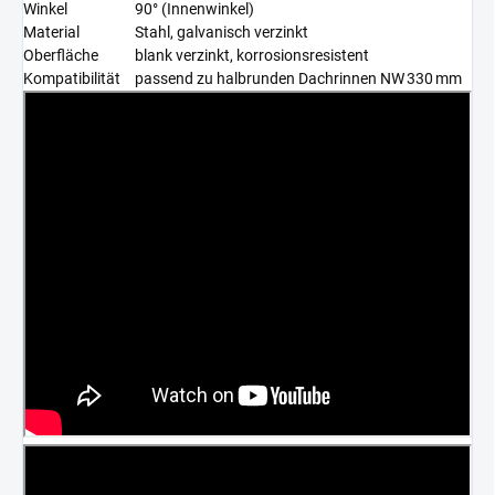
Winkel
90° (Innenwinkel)
Material
Stahl, galvanisch verzinkt
Oberfläche
blank verzinkt, korrosionsresistent
Kompatibilität
passend zu halbrunden Dachrinnen NW 330 mm