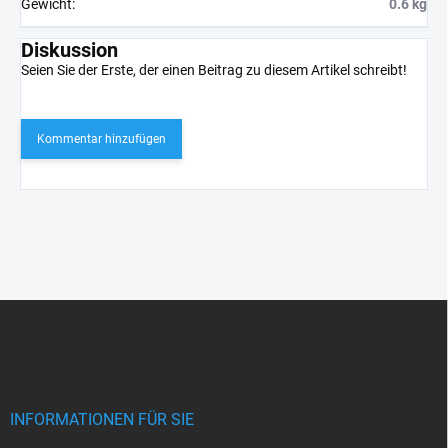
Gewicht
:
0.6 kg
Diskussion
Seien Sie der Erste, der einen Beitrag zu diesem Artikel schreibt!
Kommentar hinzufügen
F
u
ß
z
e
i
INFORMATIONEN FÜR SIE
l